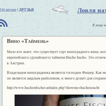
Ловля на
ДРУЗЬЯ
Об авторе
|
B
Я живу н
Вино «Таймень»
Мало кто знает, что существует сорт виноградного вина, ко
европейского (дунайского) тайменя Hucho hucho. Это отлич
в Австрии.
Владельцем виноградника является господин Фишер. Как мо
он является заядлым рыболовом, и много делает для сохран
http://www.huchenfischer.at/index.php?showme=huchenzucht