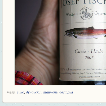
теги:
вино
,
дунайский таймень
,
австрия