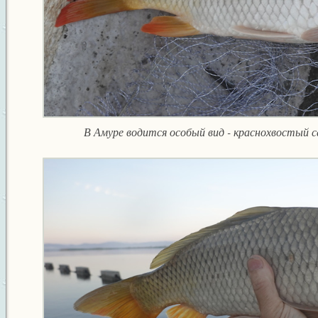
В Амуре водится особый вид - краснохвостый са