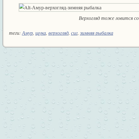
Верхогляд тоже ловится со
теги:
Амур
,
щука
,
верхогляд
,
сиг
,
зимняя рыбалка