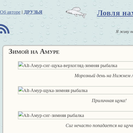
Ловля на
ДРУЗЬЯ
Об авторе
|
B
Я живу н
Зимой на Амуре
Морозный день на Нижнем 
Приличная щука!
Сиг нечасто попадается на щуч