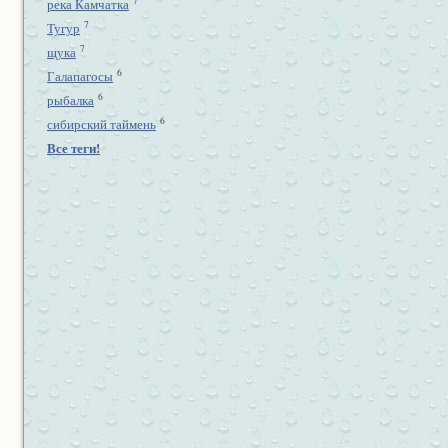
7
река Камчатка
7
Тугур
7
щука
6
Галапагосы
6
рыбалка
6
сибирский таймень
Все теги!