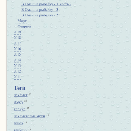
В Оман на рыбалку - 3, часть 2
В Оман на рыбалку - 3
В Оман на рыбалку - 2
Март
Февраль
2019
2018
2017
2016
2015
2014
2013
2012
2011
Теги
94
нахлыст
35
Амур
25
хариус
19
нахлыстовые мухи
17
ленок
17
таймень