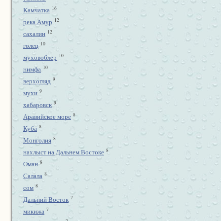
16
Камчатка
12
река Амур
12
сахалин
10
голец
10
муховоблер
10
нимфа
9
верхогляд
9
мухи
9
хабаровск
8
Аравийское море
8
Куба
8
Монголия
8
нахлыст на Дальнем Востоке
8
Оман
8
Салала
8
сом
7
Дальний Восток
7
микижа