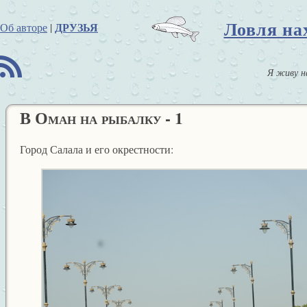
Ловля на
ДРУЗЬЯ
Об авторе
|
B
Я живу н
В Оман на рыбалку - 1
Город Салала и его окрестности: