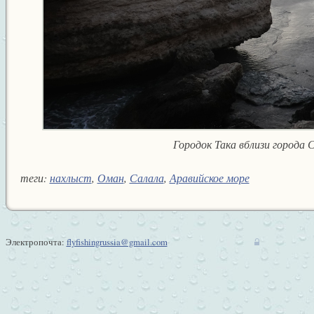
Городок Така вблизи города 
теги:
нахлыст
,
Оман
,
Салала
,
Аравийское море
Электропочта:
flyfishingrussia@gmail.com
w