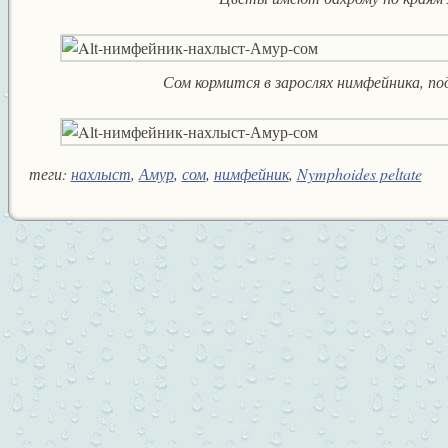
Сом кормится в зарослях нимфейника, п
теги:
нахлыст
,
Амур
,
сом
,
нимфейник
,
Nymphoides peltate