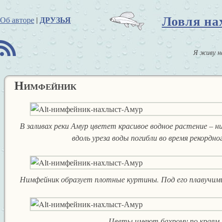
Ловля на
ДРУЗЬЯ
Об авторе
|
B
Я живу н
Нимфейник
В заливах реки Амур цветет красивое водное растение – ни
вдоль уреза воды погибли во время рекордно
Нимфейник образует плотные куртины. Под его плавучим
Цветы имеют бахрому по краям 