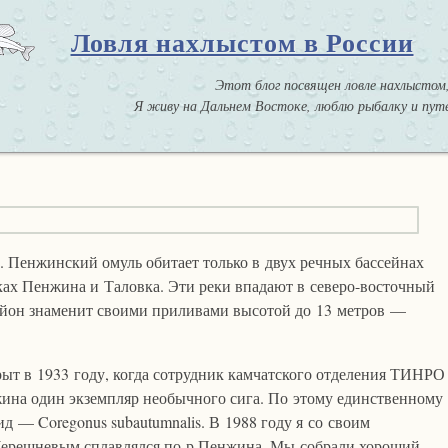
Ловля нахлыстом в России
Этот блог посвящен ловле нахлыстом,
Я живу на Дальнем Востоке, люблю рыбалку и путе
. Пенжинский омуль обитает только в двух речных бассейнах
ках Пенжина и Таловка. Эти реки впадают в северо-восточный
айон знаменит своими приливами высотой до 13 метров —
ыт в 1933 году, когда сотрудник камчатского отделения ТИНРО
ина один экземпляр необычного сига. По этому единственному
д — Coregonus subautumnalis. В 1988 году я со своим
Черешневым сплавлялся по р.Пенжина. Мы собрали хороший