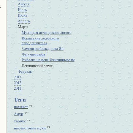
Август
ь
Июль
Июнь
Апрель
Март
Мухи для исландского лосося
Испытание лодочного
аэродвижителя
Зимняя рыбалка, река Яй
Летучая рыба
Рыбалка на реке Ичигиннываям
Пенжинский омуль
Февраль
2013
2012
2011
Теги
94
нахлыст
35
Амур
25
хариус
19
нахлыстовые мухи