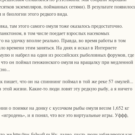
есятков экземпляров, пойманных сетями). В результате появилос
и биологии этого редкого вида.
вка, там этого самого омуля тоже оказалось предостаточно.
ланктоном, в том числе поедает взрослых насекомых
го на удочку вполне реально. Правда, во время работы в том
ло времени этим заняться. На днях я искал в Интернете
лю и набрел на один из российских рыболовных форумов, где
, что он поймал пенжинского омуля на вращалку при медленной
но...
к пишет, что он на спиннинг поймал в той же реке 57 омулей...
 в этой жизни. Какие-то люди ловят эту редкую рыбу, а я ничего
ии о поимке на донку с кусочком рыбы омуля весом 1,652 кг
о «игродень», и я понял, что все это виртуальные игры. Уффф,
о же http://rus-fishsoft.ru Ну, ладно, пусть люди забавляются как