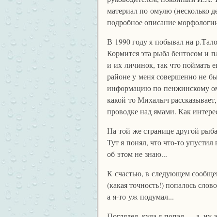
материал по омулю (несколько д
подробное описание морфологии 
В 1990 году я побывал на р.Тало
Кормится эта рыба бентосом и п
и их личинок, так что поймать е
районе у меня совершенно не бы
информацию по пенжинскому ому
какой-то Михалыч рассказывает
проводке над ямами. Как интерес
На той же странице другой рыба
Тут я понял, что что-то упустил
об этом не знаю...
К счастью, в следующем сообщен
(какая точность!) попалось слов
а я-то уж подумал...
Поглядел, куда я попал — а, ну эт