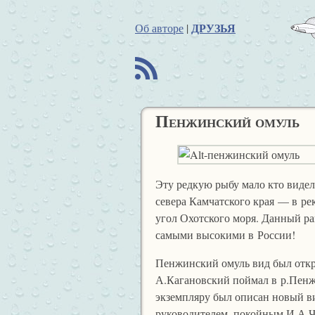
ДРУЗЬЯ
Об авторе
|
B
Пенжинский омуль
Эту редкую рыбу мало кто видел
севера Камчатского края — в ре
угол Охотского моря. Данный р
самыми высокими в России!
Пенжинский омуль вид был откр
А.Кагановский поймал в р.Пенж
экземпляру был описан новый ви
руководителем, покойным И.А.