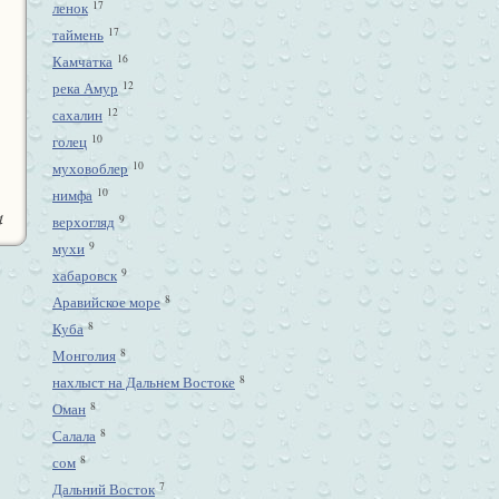
17
ленок
17
таймень
16
Камчатка
12
река Амур
12
сахалин
10
голец
10
муховоблер
10
нимфа
4
9
верхогляд
9
мухи
9
хабаровск
8
Аравийское море
8
Куба
8
Монголия
8
нахлыст на Дальнем Востоке
8
Оман
8
Салала
8
сом
7
Дальний Восток