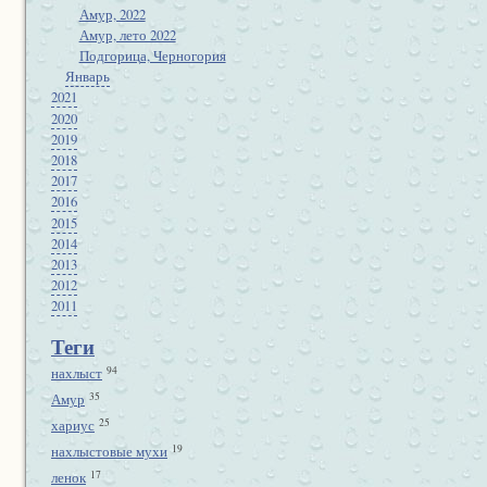
Амур, 2022
Амур, лето 2022
Подгорица, Черногория
Январь
2021
2020
2019
2018
2017
2016
2015
2014
2013
2012
2011
Теги
94
нахлыст
35
Амур
25
хариус
19
нахлыстовые мухи
17
ленок