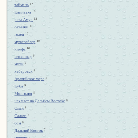
17
таймень
16
Камчатка
12
река Амур
12
сахалин
10
голец
10
муховоблер
10
нимфа
9
верхогляд
9
мухи
9
хабаровск
8
Аравийское море
8
Куба
8
Монголия
8
нахлыст на Дальнем Востоке
8
Оман
8
Салала
8
сом
7
Дальний Восток
7
микижа