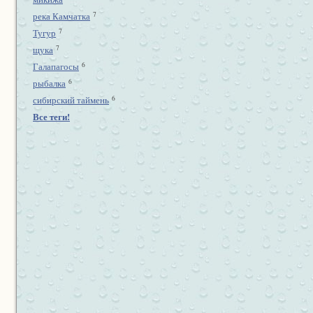
7
река Камчатка
7
Тугур
7
щука
6
Галапагосы
6
рыбалка
6
сибирский таймень
Все теги!