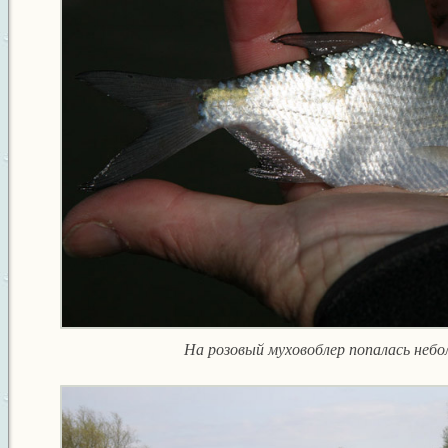
На розовый муховоблер попалась небо