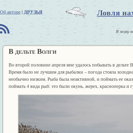
Ловля на
ДРУЗЬЯ
Об авторе
|
B
Я живу н
В дельте Волги
Во второй половине апреля мне удалось побывать в дельте 
Время было не лучшим для рыбалки – погода стояла холодная
необычно низким. Рыба была неактивной, и поймать ее оказ
поймать 4 вида рыб: это были окунь, жерех, красноперка и г