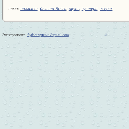
теги:
нахлыст
,
дельта Волги
,
окунь
,
густера
,
жерех
Электропочта:
flyfishingrussia@gmail.com
w