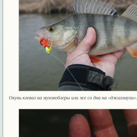
Окунь клевал на муховоблеры или же со дна на «джигомухи