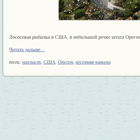
Лососевая рыбалка в США, в небольшой речке штата Орегон
Читать дальше…
теги:
нахлыст
,
СШA
,
Орегон
,
весенняя чавыча