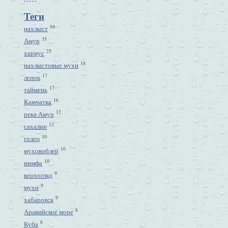
Теги
94
нахлыст
35
Амур
25
хариус
19
нахлыстовые мухи
17
ленок
17
таймень
16
Камчатка
12
река Амур
12
сахалин
10
голец
10
муховоблер
10
нимфа
9
верхогляд
9
мухи
9
хабаровск
8
Аравийское море
8
Куба