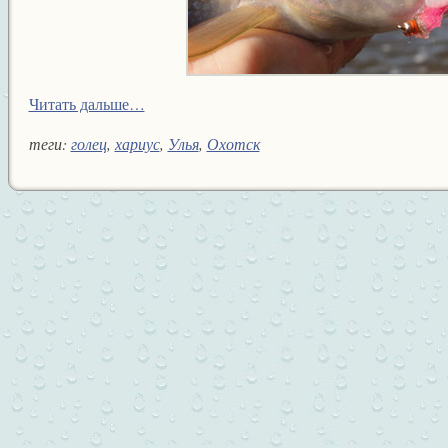
Читать дальше…
теги:
голец
,
хариус
,
Улья
,
Охотск