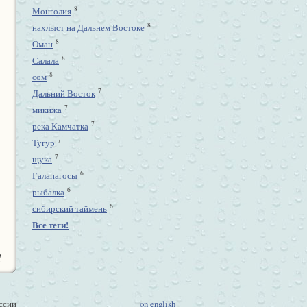
8
Монголия
8
нахлыст на Дальнем Востоке
8
Оман
8
Салала
8
сом
7
Дальний Восток
7
микижа
7
река Камчатка
7
Тугур
7
щука
6
Галапагосы
6
рыбалка
6
сибирский таймень
Все теги!
1
ссии
on english