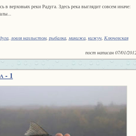
 в верховьях реки Радуга. Здесь река выглядит совсем иначе:
лы...
дуга
,
ловля нахлыстом
,
рыбалка
,
микижа
,
кижуч
,
Ключевская
пост написан
07/01/201
 - 1