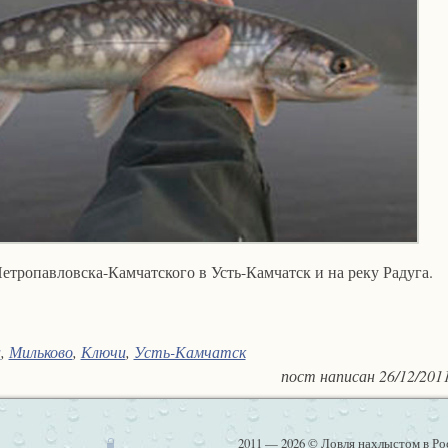
Петропавловска-Камчатского в Усть-Камчатск и на реку Радуга.
а
,
Мильково
,
Ключи
,
Усть-Камчатск
пост написан
26/12/201
2011 — 2026 © Ловля нахлыстом в Ро
w