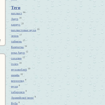
Теги
94
нахлыст
35
Амур
25
хариус
19
нахлыстовые мухи
17
ленок
2
17
таймень
16
Камчатка
12
река Амур
12
сахалин
10
голец
10
муховоблер
10
нимфа
9
верхогляд
9
мухи
9
хабаровск
8
Аравийское море
8
Куба