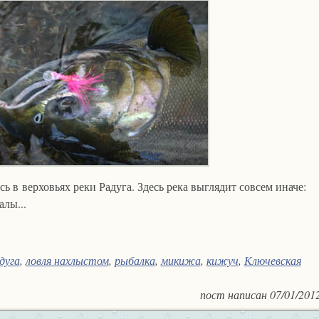
 в верховьях реки Радуга. Здесь река выглядит совсем иначе:
лы...
дуга
,
ловля нахлыстом
,
рыбалка
,
микижа
,
кижуч
,
Ключевская
пост написан
07/01/201