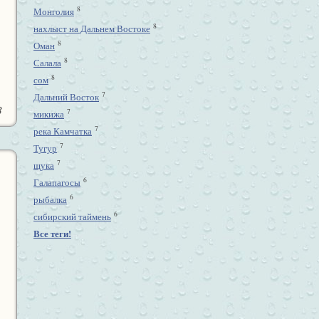
8
Монголия
8
нахлыст на Дальнем Востоке
8
Оман
8
Салала
8
сом
7
Дальний Восток
3
7
микижа
7
река Камчатка
7
Тугур
7
щука
6
Галапагосы
6
рыбалка
6
сибирский таймень
Все теги!