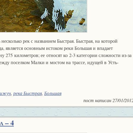
несколько рек с названием Быстрая. Быстрая, на которой
а, является основным истоком реки Большая и впадает
ну 275 километров; ее относят ко
2-3
категории сложности из-за
ежду поселком Малки и мостом на трассе, идущей в Усть-
кижуч
,
река Быстрая
,
Большая
пост написан
27/01/201
а – 4