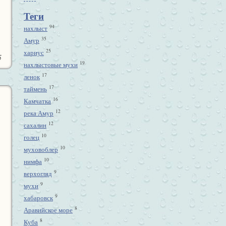
Теги
94
нахлыст
35
Амур
25
хариус
5
19
нахлыстовые мухи
17
ленок
17
таймень
16
Камчатка
12
река Амур
12
сахалин
10
голец
10
муховоблер
10
нимфа
9
верхогляд
9
мухи
9
хабаровск
8
Аравийское море
8
Куба