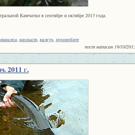
тральной Камчатки в сентябре и октябре 2013 года.
микижа
,
нахлыст
,
кижуч
,
муховоблер
пост написан
19/10/201
ь 2011 г.