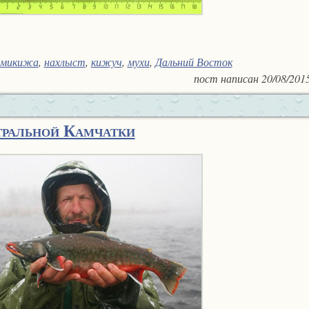
микижа
,
нахлыст
,
кижуч
,
мухи
,
Дальний Восток
пост написан
20/08/201
тральной Камчатки