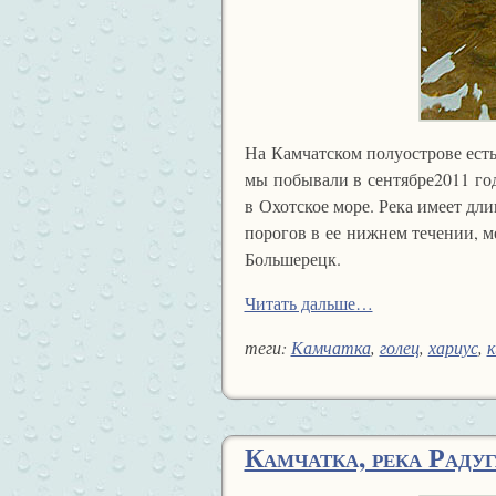
На Камчатском полуострове есть 
мы побывали в сентябре2011 год
в Охотское море. Река имеет дли
порогов в ее нижнем течении, м
Большерецк.
Читать дальше…
теги:
Камчатка
,
голец
,
хариус
,
Камчатка, река Радуг